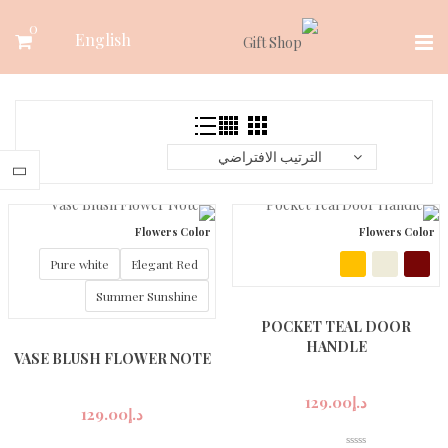
Ski
0
English
t
conten
الترتيب الافتراضي
Flowers Color
Flowers Color
Pure white
Elegant Red
Summer Sunshine
POCKET TEAL DOOR
HANDLE
VASE BLUSH FLOWER NOTE
د.إ
129.00
د.إ
129.00