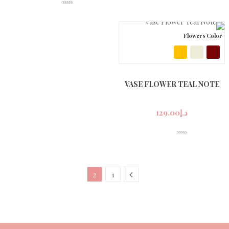
Flowers Color
VASE FLOWER TEAL NOTE
د.إ
129.00
2
1