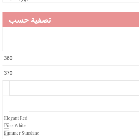
تصفية حسب
Elegant Red
Pure White
Summer Sunshine