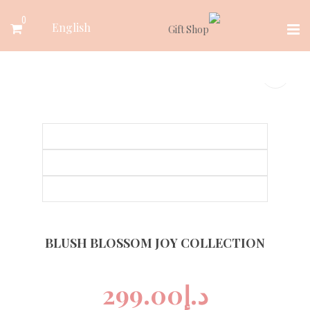
Ski
0
English
t
conten
BLUSH BLOSSOM JOY COLLECTION
د.إ
299.00