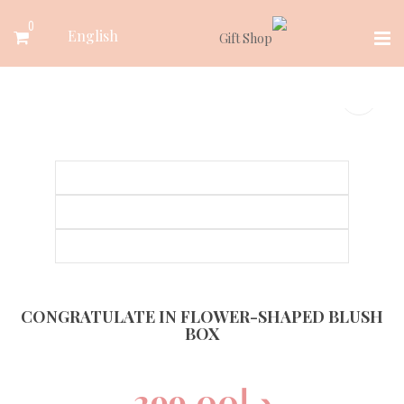
Ski
0
English
t
conten
CONGRATULATE IN FLOWER-SHAPED BLUSH
BOX
د.إ
299.00