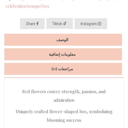
celebration bouquet box
Share
Tiktok
Instagram
الوصف
معلومات إضافية
مراجعات (0)
Red flowers convey strength, passion, and
admiration
Uniquely crafted flower-shaped box, symbolizing
blooming success