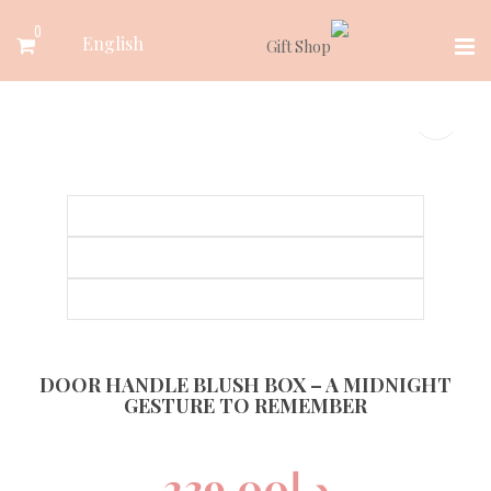
Ski
0
English
t
conten
DOOR HANDLE BLUSH BOX – A MIDNIGHT
GESTURE TO REMEMBER
د.إ
239.00