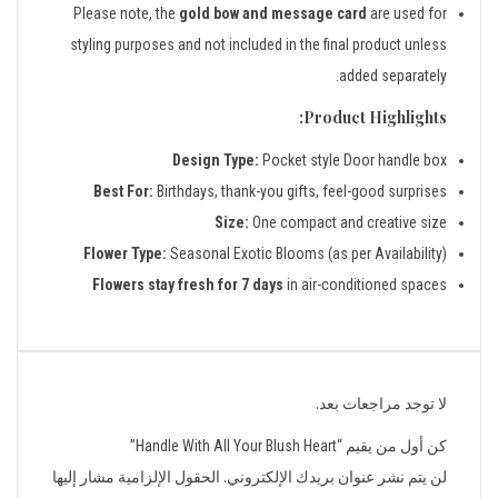
Please note, the
gold bow and message card
are used for
styling purposes and not included in the final product unless
added separately.
Product Highlights:
Design Type:
Pocket style Door handle box
Best For:
Birthdays, thank-you gifts, feel-good surprises
Size:
One compact and creative size
Flower Type:
Seasonal Exotic Blooms (as per Availability)
Flowers stay fresh for 7 days
in air-conditioned spaces
لا توجد مراجعات بعد.
كن أول من يقيم “Handle With All Your Blush Heart”
لن يتم نشر عنوان بريدك الإلكتروني.
الحقول الإلزامية مشار إليها