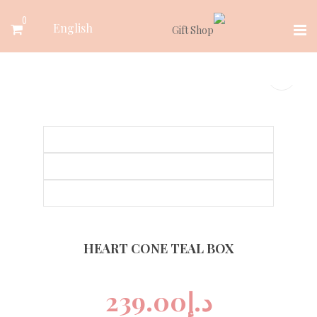
Ski
0
English
t
conten
HEART CONE TEAL BOX
د.إ
239.00