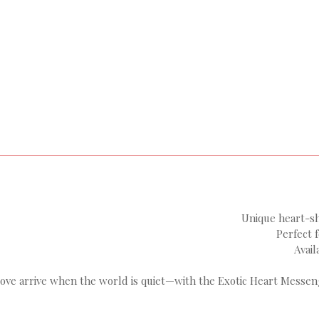
Unique heart-s
Perfect 
Avail
love arrive when the world is quiet—with the Exotic Heart Messe