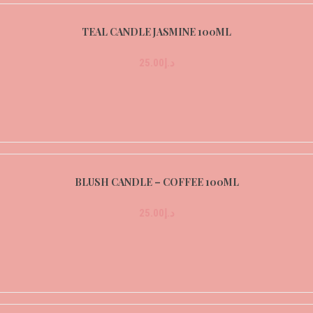
TEAL CANDLE JASMINE 100ML
د.إ
25.00
BLUSH CANDLE – COFFEE 100ML
د.إ
25.00