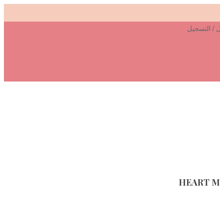
ل
التسجيل
/
HEART M