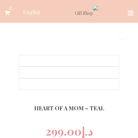
Ski
0
English
t
conten
HEART OF A MOM – TEAL
د.إ
299.00