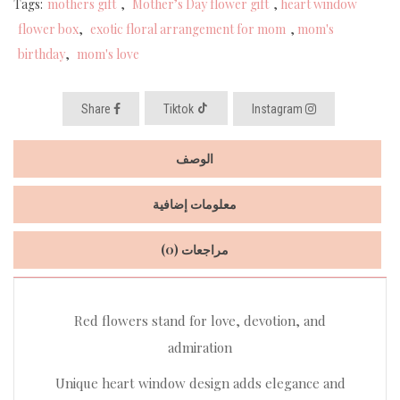
Tags:
mothers gift
,
Mother’s Day flower gift
,
heart window
flower box
,
exotic floral arrangement for mom
,
mom's
birthday
,
mom's love
Share
Tiktok
Instagram
الوصف
معلومات إضافية
مراجعات (0)
Red flowers stand for love, devotion, and
admiration
Unique heart window design adds elegance and