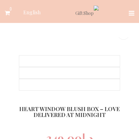
Ski
0
English
t
conten
HEART WINDOW BLUSH BOX – LOVE
DELIVERED AT MIDNIGHT
د.إ
349.00