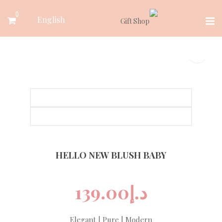
Ski
0
English
t
conten
HELLO NEW BLUSH BABY
د.إ
139.00
Elegant | Pure | Modern