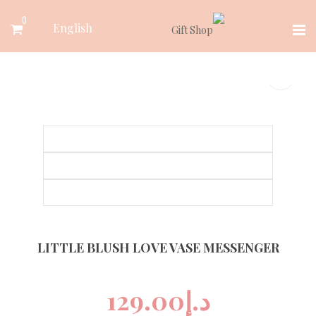
Ski
0
English
t
conten
LITTLE BLUSH LOVE VASE MESSENGER
د.إ
129.00