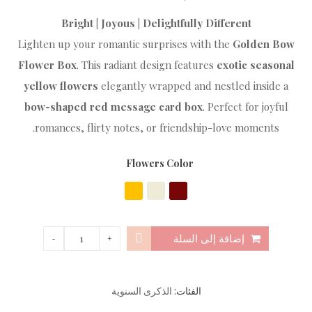
Bright | Joyous | Delightfully Different
Lighten up your romantic surprises with the
Golden Bow
Flower Box
. This radiant design features
exotic seasonal
yellow flowers
elegantly wrapped and nestled inside a
bow-shaped red message card box
. Perfect for joyful
romances, flirty notes, or friendship-love moments.
Flowers Color
إضافة إلى السلة
الفئات:
الذكرى السنوية