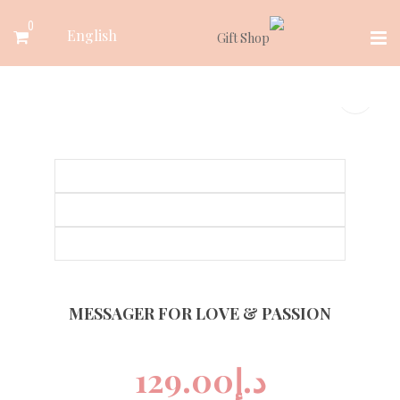
Ski
0
English
t
conten
MESSAGER FOR LOVE & PASSION
د.إ
129.00