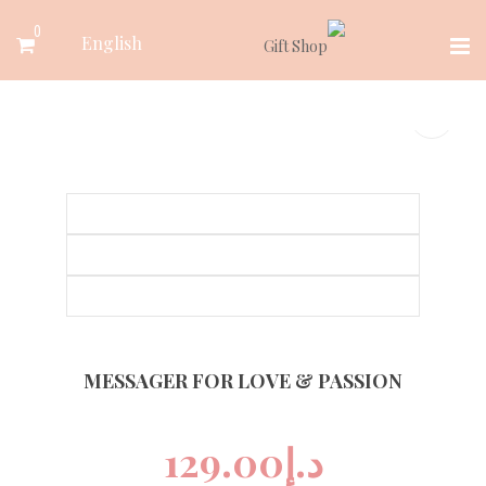
Ski
0
English
t
conten
MESSAGER FOR LOVE & PASSION
د.إ
129.00