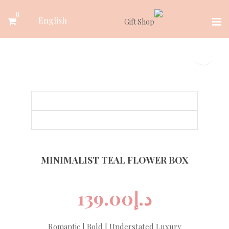
Ski
0
English
t
conten
MINIMALIST TEAL FLOWER BOX
د.إ
139.00
Romantic | Bold | Understated Luxury