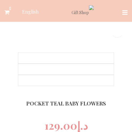
Ski
0
English
t
conten
POCKET TEAL BABY FLOWERS
د.إ
129.00