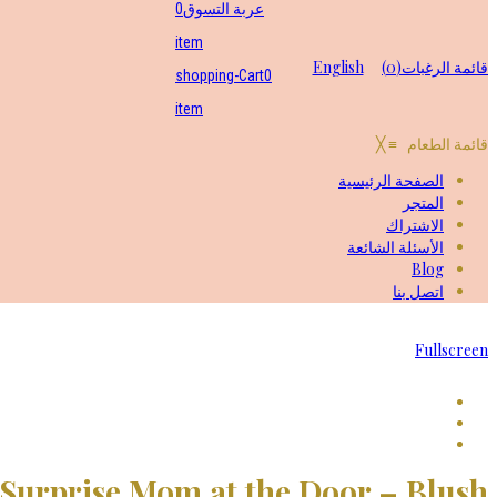
عربة التسوق
0
item
قائمة الرغبات
(0)
English
shopping-Cart
0
item
قائمة الطعام
≡
╳
الصفحة الرئيسية
المتجر
الاشتراك
الأسئلة الشائعة
Blog
اتصل بنا
Fullscreen
Surprise Mom at the Door – Blush