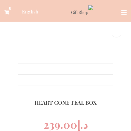
Ski
0
English
t
conten
HEART CONE TEAL BOX
د.إ
239.00